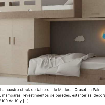
 a nuestro stock de tableros de Maderas Cruset en Palma d
l, mamparas, revestimientos de paredes, estanterías, decora
100 de 10 y […]