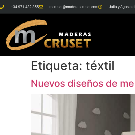
+34 971 432 855
mcruset@maderascruset.com
Julio y Agosto d
Etiqueta:
téxtil
Nuevos diseños de mel