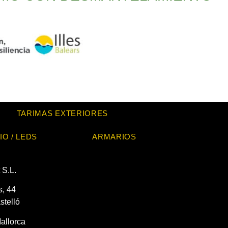
TARIMAS EXTERIORES
IO / LEDS
ARMARIOS
 S.L.
s, 44
stelló
allorca